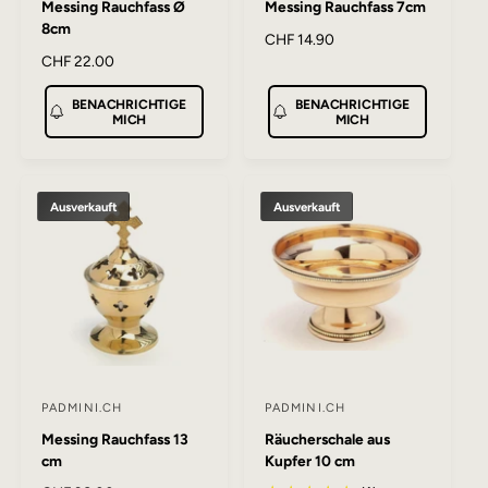
Messing Rauchfass Ø
Messing Rauchfass 7cm
n
n
8cm
b
b
N
CHF 14.90
N
CHF 22.00
o
i
i
o
r
e
e
BENACHRICHTIGE
BENACHRICHTIGE
r
m
MICH
MICH
t
t
m
a
a
l
e
e
l
e
r
r
e
r
:
:
Ausverkauft
Ausverkauft
r
P
P
r
r
e
e
i
i
s
s
PADMINI.CH
PADMINI.CH
A
A
Messing Rauchfass 13
Räucherschale aus
n
n
cm
Kupfer 10 cm
b
b