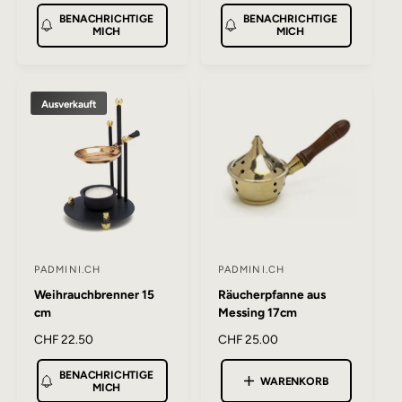
o
o
t
t
BENACHRICHTIGE
BENACHRICHTIGE
r
r
MICH
MICH
e
e
m
m
a
a
r
r
l
l
:
:
e
e
Ausverkauft
r
r
P
P
r
r
e
e
i
i
s
s
PADMINI.CH
PADMINI.CH
A
A
Weihrauchbrenner 15
Räucherpfanne aus
n
n
cm
Messing 17cm
b
b
N
CHF 22.50
N
CHF 25.00
i
i
o
o
e
e
BENACHRICHTIGE
r
r
WARENKORB
MICH
t
t
m
m