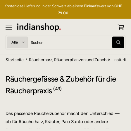
U
W
Kostenlose Lieferung in der Schweiz ab einem Einkaufswert von
CHF
M
ar
I
79.00
N
e
H
A
n
L
T
k
W
S
or
S
ä
u
u
b
c
h
c
h
›
Startseite
Räucherharz, Räucherpflanzen und Zubehör – natürlic
l
h
e
n
e
e
P
i
Räuchergefässe & Zubehör für die
r
n
Räucherpraxis
(43)
o
u
d
n
u
s
Das passende Räucherzubehör macht den Unterschied —
k
e
ob für Räucherharz, Kräuter, Palo Santo oder andere
t
r
t
e
Räucherstoffe: Diese Kollektion vereint Räuchergefässe,