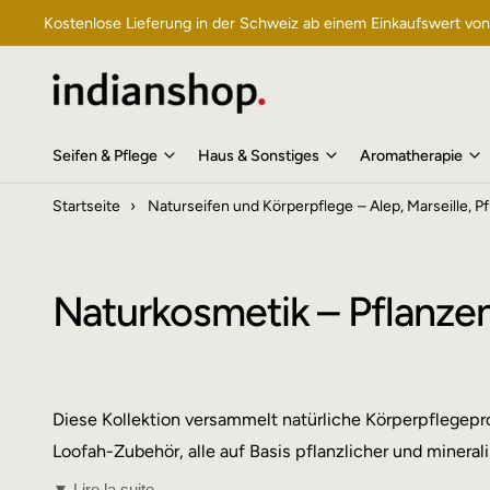
U
Kostenlose Lieferung in der Schweiz ab einem Einkaufswert vo
M
I
N
H
A
L
T
Seifen & Pflege
Haus & Sonstiges
Aromatherapie
Startseite
›
Naturseifen und Körperpflege – Alep, Marseille,
Naturkosmetik – Pflanz
Diese Kollektion versammelt natürliche Körperpflegepro
Loofah-Zubehör, alle auf Basis pflanzlicher und minera
▼ Lire la suite