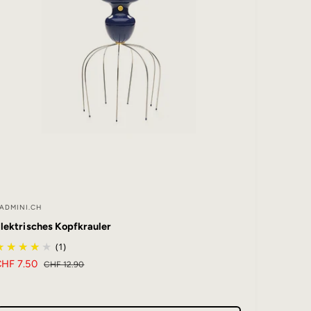
ADMINI.CH
A
lektrisches Kopfkrauler
(1)
b
V
CHF 7.50
N
CHF 12.90
e
o
r
m