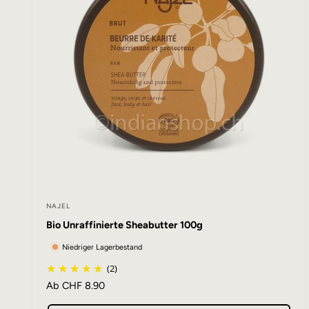
i
s
NAJEL
A
Bio Unraffinierte Sheabutter 100g
n
b
Niedriger Lagerbestand
i
(2)
N
Ab CHF 8.90
e
o
t