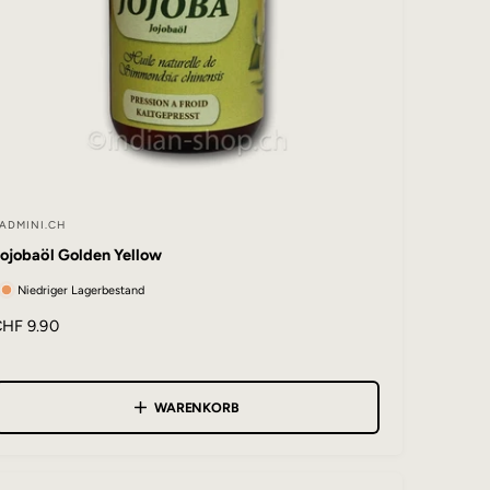
ADMINI.CH
A
ojobaöl Golden Yellow
b
Niedriger Lagerbestand
N
CHF 9.90
o
m
WARENKORB
e