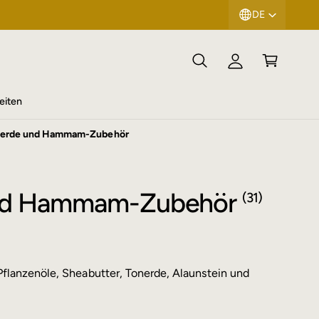
DE
n
ar
l
e
o
n
g
k
g
or
eiten
e
b
Tonerde und Hammam-Zubehör
n
e und Hammam-Zubehör
(31)
Pflanzenöle, Sheabutter, Tonerde, Alaunstein und