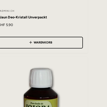
ADMINI.CH
A
laun Deo-Kristall Unverpackt
N
CHF 5.90
b
o
m
WARENKORB
e
P
e