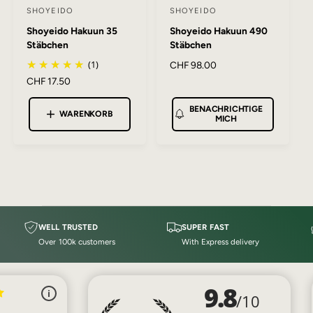
SHOYEIDO
SHOYEIDO
A
A
Shoyeido Hakuun 35
Shoyeido Hakuun 490
n
n
Stäbchen
Stäbchen
b
b
(1)
N
CHF 98.00
i
i
o
N
CHF 17.50
e
e
r
o
t
t
m
BENACHRICHTIGE
r
WARENKORB
MICH
a
e
e
m
l
a
r
r
e
l
:
:
r
e
P
r
r
P
e
r
i
e
WELL TRUSTED
SUPER FAST
s
i
Over 100k customers
With Express delivery
s