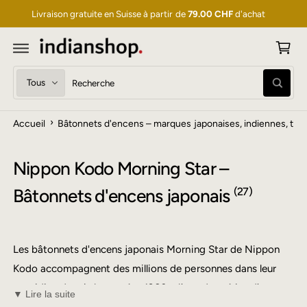
P
S
S
Livraison gratuite en Suisse à partir de
79.00 CHF
d'achat
a
E
R
n
A
U
i
C
O
e
S
R
N
R
T
r
é
e
e
E
c
l
c
N
h
U
›
Accueil
Bâtonnets d'encens – marques japonaises, indiennes, tibét
e
h
e
r
c
e
c
h
t
r
Nippon Kodo Morning Star –
e
i
c
Bâtonnets d'encens japonais
(27)
o
h
n
e
n
r
Les bâtonnets d'encens japonais Morning Star de Nippon
e
d
Kodo accompagnent des millions de personnes dans leur
r
a
l
n
quotidien depuis les années 1960 – l'une des séries d'encens
▼ Lire la suite
e
s