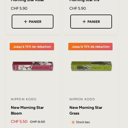
o
o
u
u
P
CHF 5.90
P
CHF 5.90
r
r
r
r
i
i
PANIER
PANIER
n
n
x
x
i
i
h
h
a
a
s
s
b
b
s
s
Jusqu'à 15% de réduction
Jusqu'à 15% de réduction
i
i
e
e
t
t
u
u
u
u
e
e
r
r
l
l
:
:
NIPPON KODO
NIPPON KODO
F
F
New Morning Star
New Morning Star
o
o
Bloom
Grass
u
u
P
CHF 5.50
P
CHF 6.50
Stock bas
r
r
r
r