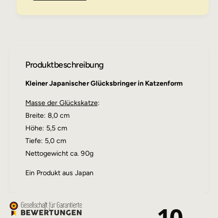
p
i
a
n
n
e
i
J
s
a
c
p
Produktbeschreibung
h
a
e
n
Kleiner Japanischer Glücksbringer in Katzenform
G
i
l
s
Masse der Glückskatze
:
ü
c
c
Breite: 8,0 cm
h
k
e
Höhe: 5,5 cm
s
G
Tiefe: 5,0 cm
k
l
a
Nettogewicht ca. 90g
ü
t
c
z
Ein Produkt aus Japan
k
e
s
k
a
10
t