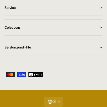
Service
Collections
Beratung und Hilfe
Z
a
h
l
u
DE
n