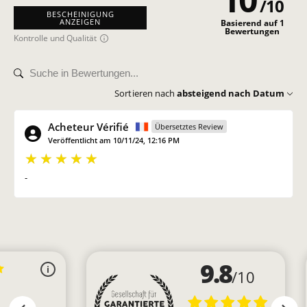
/
10
z
BESCHEINIGUNG
e
ANZEIGEN
Basierend auf 1
Bewertungen
Kontrolle und Qualität
Sortieren nach
absteigend nach Datum
Acheteur Vérifié
Übersetztes Review
Veröffentlicht am 10/11/24, 12:16 PM
-