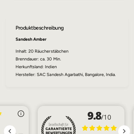
e
s
r
h
R
A
ä
m
Produktbeschreibung
u
b
c
e
Sandesh Amber
h
r
e
R
Inhalt: 20 Räucherstäbchen
r
ä
s
Brenndauer: ca. 30 Min.
u
t
c
Herkunftsland: Indien
ä
h
Hersteller: SAC Sandesh Agarbathi, Bangalore, India.
b
e
c
r
h
s
e
t
n
ä
b
c
h
e
n