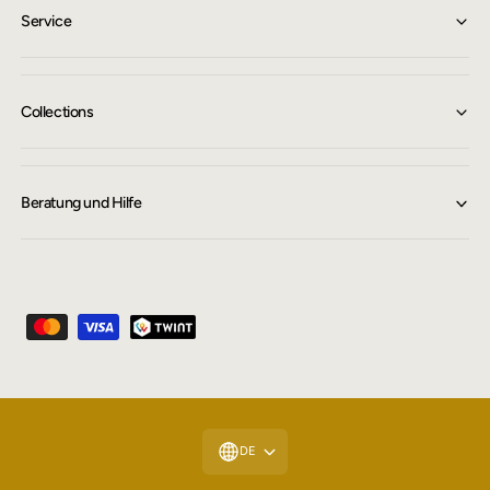
Service
Collections
Beratung und Hilfe
Z
a
h
l
u
DE
n