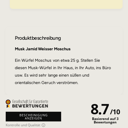
d
k
2
J
5
a
g
m
i
d
Produktbeschreibung
2
5
Musk Jamid Weisser Moschus
g
Ein Würfel Moschus von etwa 25 g. Stellen Sie
diesen Musk-Würfel in Ihr Haus, in Ihr Auto, ins Büro
usw. Es wird sehr lange einen süßen und
orientalischen Geruch verströmen.
8.7
/
10
BESCHEINIGUNG
ANZEIGEN
Basierend auf 3
Bewertungen
Kontrolle und Qualität