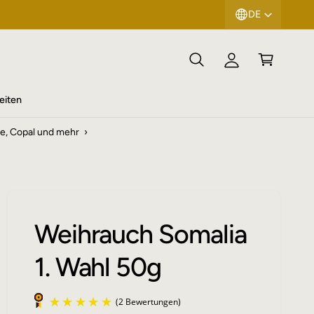
DE
n
ar
l
e
o
n
g
k
g
or
eiten
e
b
e, Copal und mehr
›
n
Weihrauch Somalia
1. Wahl 50g