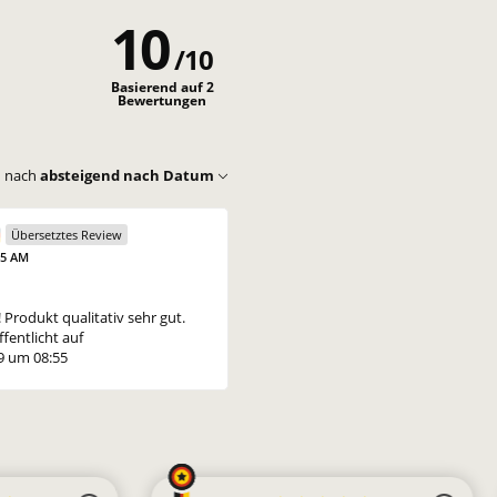
h
a
10
l
1
/
10
5
.
0
W
Basierend auf 2
Bewertungen
g
a
h
l
n nach
absteigend nach Datum
5
0
g
Übersetztes Review
45 AM
! Produkt qualitativ sehr gut.
fentlicht auf
9 um 08:55