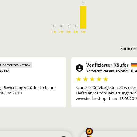
2
0
0
0
0
1★
2★
3★
4★
5★
Sortiere
Verifizierter Käufer
Übersetztes Review
:45 PM
Veröffentlicht am 12/24/21, 10:
g Bewertung veröffentlicht auf
schneller Service! Jederzeit wieder
18 um 21:18
Lieferservice top! Bewertung veröf
www.indianshop.ch am 13.03.201