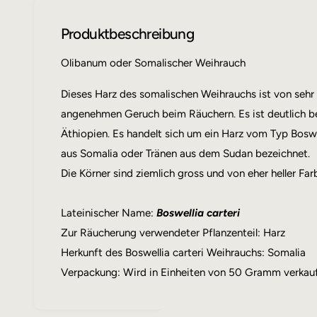
i
e
n
Produktbeschreibung
1
i
n
Olibanum oder Somalischer Weihrauch
M
o
d
Dieses Harz des somalischen Weihrauchs ist von sehr 
a
l
angenehmen Geruch beim Räuchern. Es ist deutlich be
ö
f
Äthiopien. Es handelt sich um ein Harz vom Typ Boswe
f
aus Somalia oder Tränen aus dem Sudan bezeichnet.
n
e
Die Körner sind ziemlich gross und von eher heller Far
n
Lateinischer Name:
Boswellia carteri
Zur Räucherung verwendeter Pflanzenteil: Harz
Herkunft des Boswellia carteri Weihrauchs: Somalia
Verpackung: Wird in Einheiten von 50 Gramm verkauf